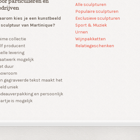
oor particulieren en
Alle sculpturen
edrijven
Populaire sculpturen
arom kies je een kunstbeeld
Exclusieve sculpturen
 sculptuur van Martinique?
Sport & Muziek
Urnen
Wijnpakketten
ime collectie
Relatiegeschenken
lf producent
elle levering
atwerk mogelijk
et duur
howroom
n gegraveerde tekst maakt het
eld uniek
deauverpakking en persoonlijk
artje is mogelijk