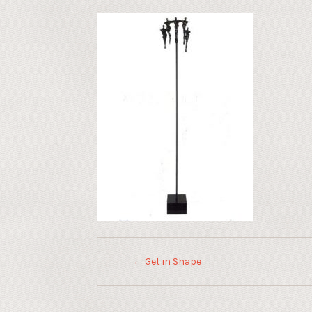
←
Get in Shape