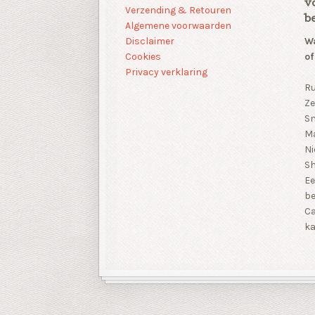
v
Verzending & Retouren
b
Algemene voorwaarden
Disclaimer
Wa
Cookies
of
Privacy verklaring
Ru
Ze
Sn
Ma
Ni
S
Ee
be
Ca
ka