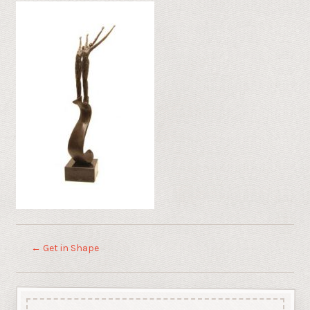
←
Get in Shape