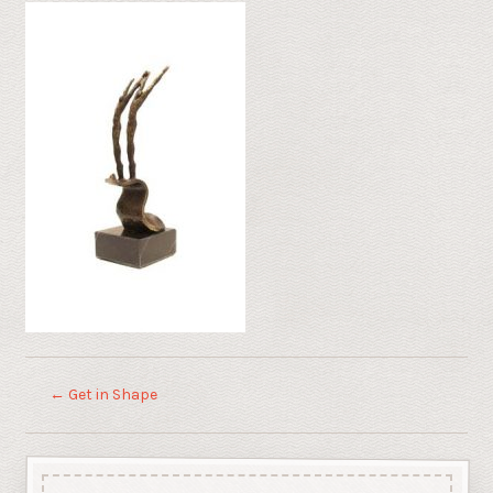
←
Get in Shape