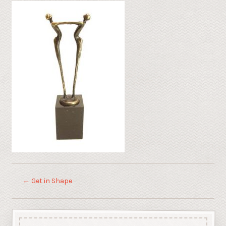
←
Get in Shape