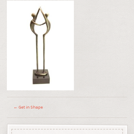
←
Get in Shape