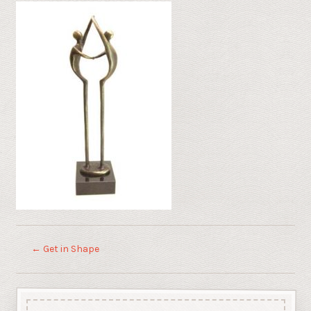
←
Get in Shape