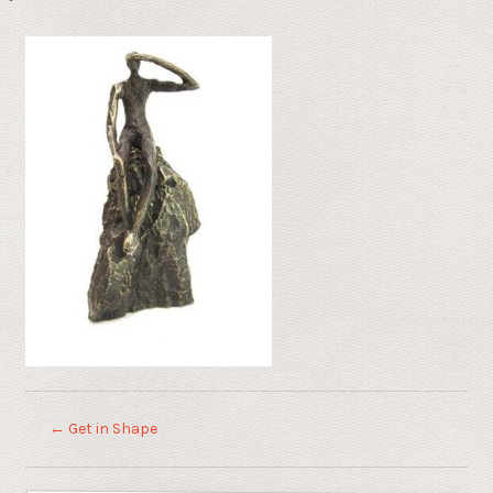
←
Get in Shape