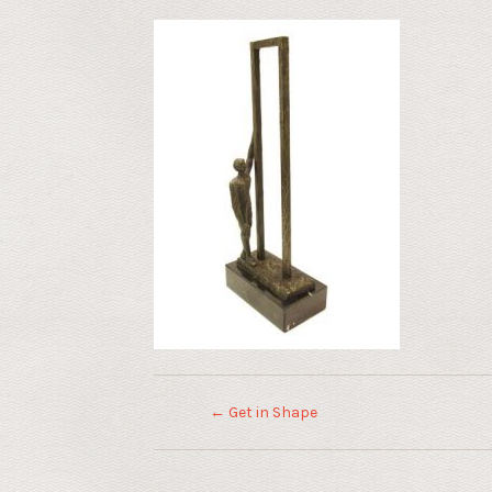
←
Get in Shape