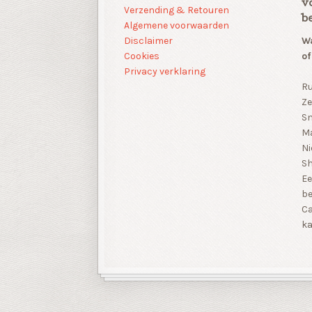
v
Verzending & Retouren
b
Algemene voorwaarden
Disclaimer
Wa
Cookies
of
Privacy verklaring
Ru
Ze
Sn
Ma
Ni
S
Ee
be
Ca
ka