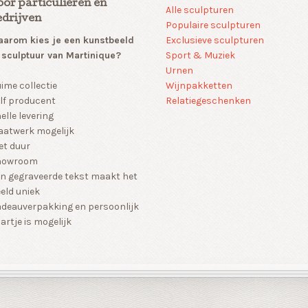
oor particulieren en
Alle sculpturen
edrijven
Populaire sculpturen
arom kies je een kunstbeeld
Exclusieve sculpturen
 sculptuur van Martinique?
Sport & Muziek
Urnen
Wijnpakketten
ime collectie
Relatiegeschenken
lf producent
elle levering
atwerk mogelijk
et duur
howroom
n gegraveerde tekst maakt het
eld uniek
deauverpakking en persoonlijk
artje is mogelijk