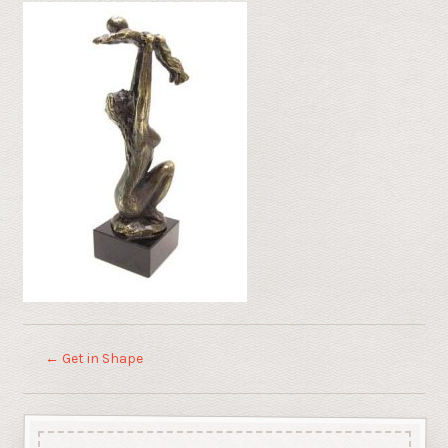
←
Get in Shape