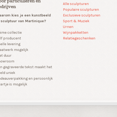
oor particulieren en
Alle sculpturen
edrijven
Populaire sculpturen
arom kies je een kunstbeeld
Exclusieve sculpturen
 sculptuur van Martinique?
Sport & Muziek
Urnen
Wijnpakketten
ime collectie
Relatiegeschenken
lf producent
elle levering
atwerk mogelijk
et duur
howroom
n gegraveerde tekst maakt het
eld uniek
deauverpakking en persoonlijk
artje is mogelijk