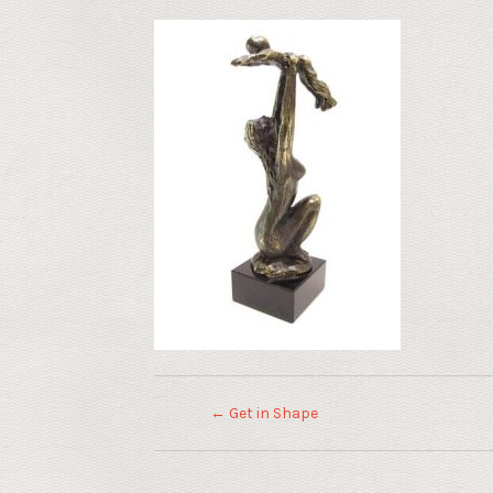
←
Get in Shape