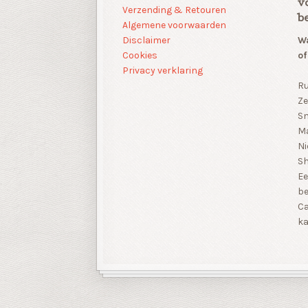
v
Verzending & Retouren
b
Algemene voorwaarden
Disclaimer
Wa
Cookies
of
Privacy verklaring
Ru
Ze
Sn
Ma
Ni
S
Ee
be
Ca
ka