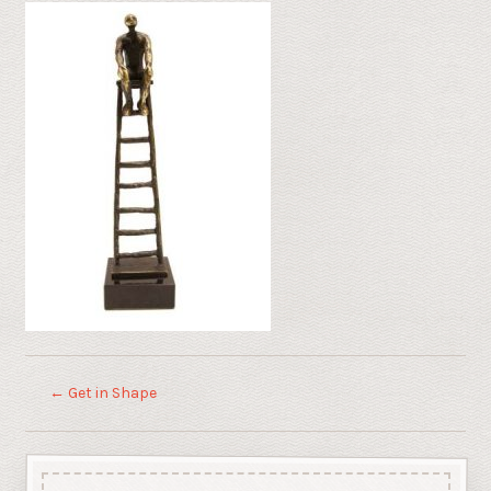
←
Get in Shape