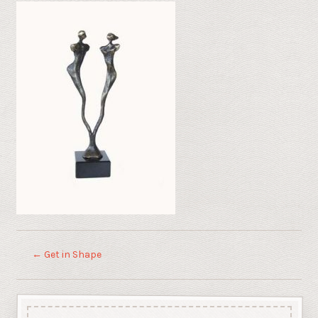
←
Get in Shape