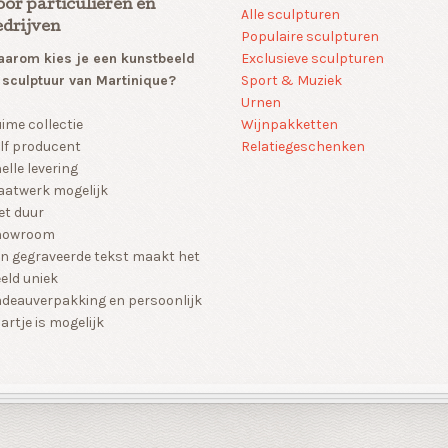
oor particulieren en
Alle sculpturen
edrijven
Populaire sculpturen
arom kies je een kunstbeeld
Exclusieve sculpturen
 sculptuur van Martinique?
Sport & Muziek
Urnen
Wijnpakketten
ime collectie
Relatiegeschenken
lf producent
elle levering
atwerk mogelijk
et duur
howroom
n gegraveerde tekst maakt het
eld uniek
deauverpakking en persoonlijk
artje is mogelijk