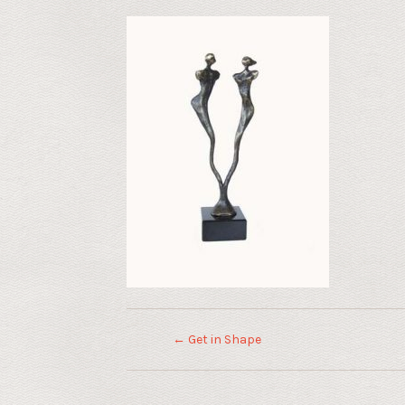
←
Get in Shape