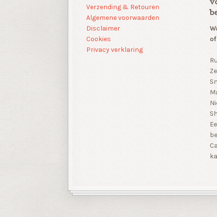
v
Verzending & Retouren
b
Algemene voorwaarden
Disclaimer
Wa
Cookies
of
Privacy verklaring
Ru
Ze
Sn
Ma
Ni
S
Ee
be
Ca
ka