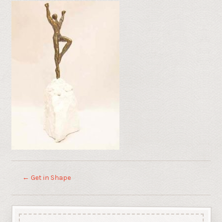
←
Get in Shape