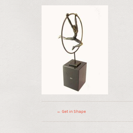
←
Get in Shape