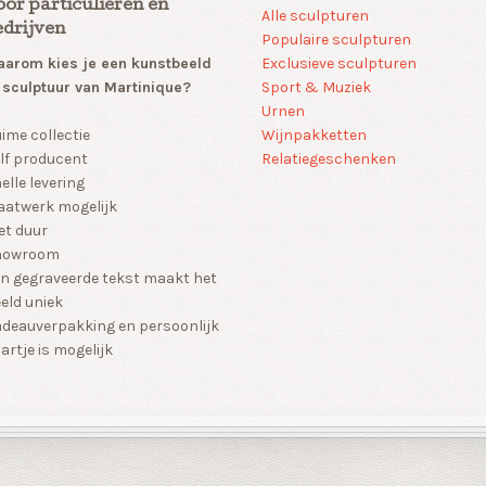
oor particulieren en
Alle sculpturen
edrijven
Populaire sculpturen
arom kies je een kunstbeeld
Exclusieve sculpturen
 sculptuur van Martinique?
Sport & Muziek
Urnen
Wijnpakketten
ime collectie
Relatiegeschenken
lf producent
elle levering
atwerk mogelijk
et duur
howroom
n gegraveerde tekst maakt het
eld uniek
deauverpakking en persoonlijk
artje is mogelijk