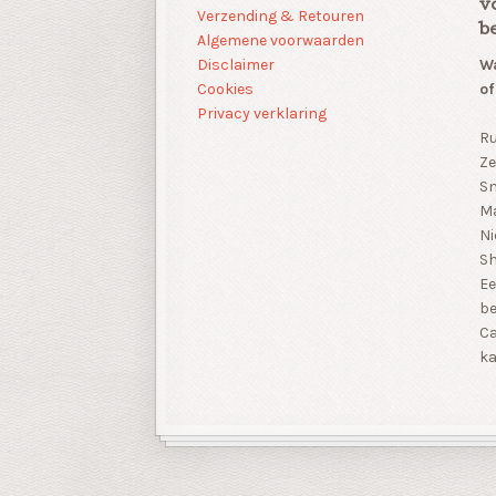
v
Verzending & Retouren
b
Algemene voorwaarden
Disclaimer
Wa
Cookies
of
Privacy verklaring
Ru
Ze
Sn
Ma
Ni
S
Ee
be
Ca
ka