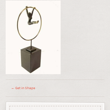
←
Get in Shape