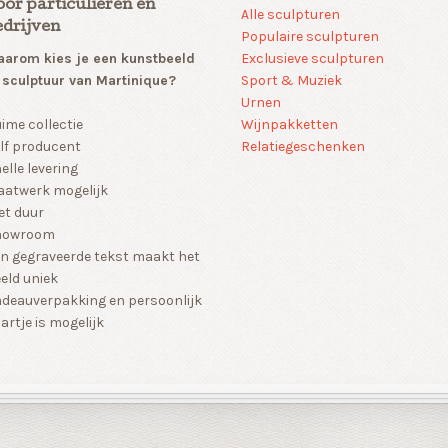
oor particulieren en
Alle sculpturen
edrijven
Populaire sculpturen
arom kies je een kunstbeeld
Exclusieve sculpturen
 sculptuur van Martinique?
Sport & Muziek
Urnen
Wijnpakketten
ime collectie
Relatiegeschenken
lf producent
elle levering
atwerk mogelijk
et duur
howroom
n gegraveerde tekst maakt het
eld uniek
deauverpakking en persoonlijk
artje is mogelijk