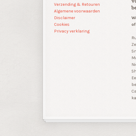
v
Verzending & Retouren
b
Algemene voorwaarden
Disclaimer
Wa
Cookies
of
Privacy verklaring
Ru
Ze
Sn
Ma
Ni
S
Ee
be
Ca
ka