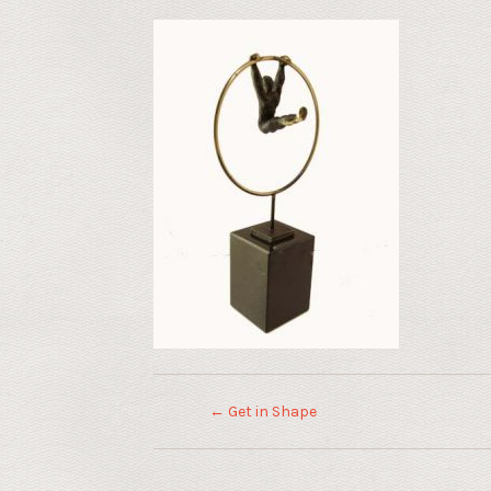
←
Get in Shape