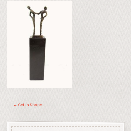
←
Get in Shape