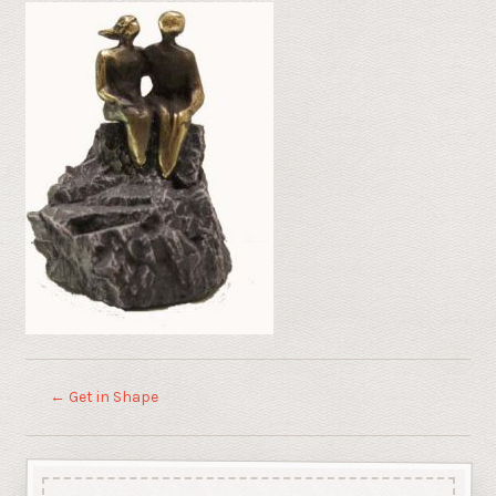
←
Get in Shape