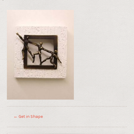
←
Get in Shape