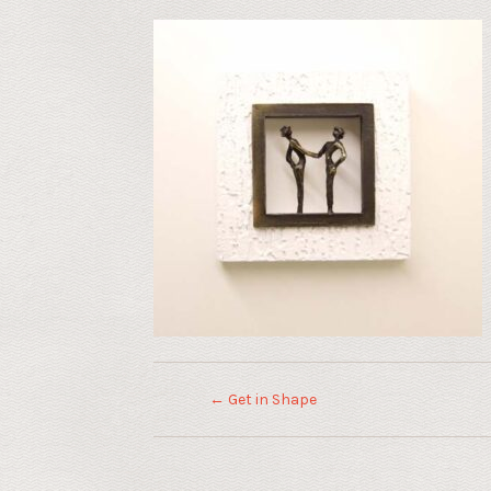
←
Get in Shape