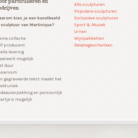
oor particulieren en
Alle sculpturen
edrijven
Populaire sculpturen
arom kies je een kunstbeeld
Exclusieve sculpturen
 sculptuur van Martinique?
Sport & Muziek
Urnen
Wijnpakketten
ime collectie
Relatiegeschenken
lf producent
elle levering
atwerk mogelijk
et duur
howroom
n gegraveerde tekst maakt het
eld uniek
deauverpakking en persoonlijk
artje is mogelijk