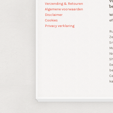
v
Verzending & Retouren
b
Algemene voorwaarden
Disclaimer
Wa
Cookies
of
Privacy verklaring
Ru
Ze
Sn
Ma
Ni
S
Ee
be
Ca
ka