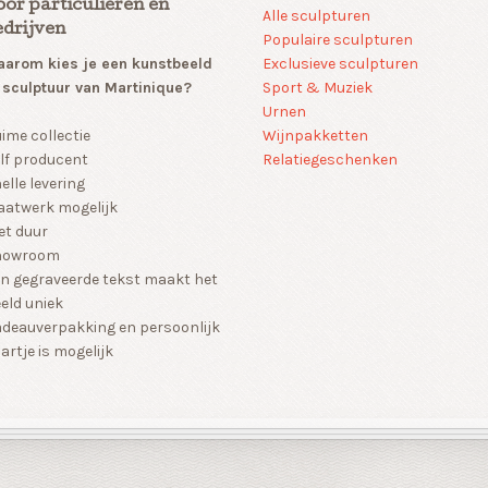
oor particulieren en
Alle sculpturen
edrijven
Populaire sculpturen
arom kies je een kunstbeeld
Exclusieve sculpturen
 sculptuur van Martinique?
Sport & Muziek
Urnen
Wijnpakketten
ime collectie
Relatiegeschenken
lf producent
elle levering
atwerk mogelijk
et duur
howroom
n gegraveerde tekst maakt het
eld uniek
deauverpakking en persoonlijk
artje is mogelijk