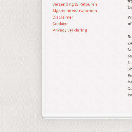
v
Verzending & Retouren
b
Algemene voorwaarden
Disclaimer
Wa
Cookies
of
Privacy verklaring
Ru
Ze
Sn
Ma
Ni
S
Ee
be
Ca
ka