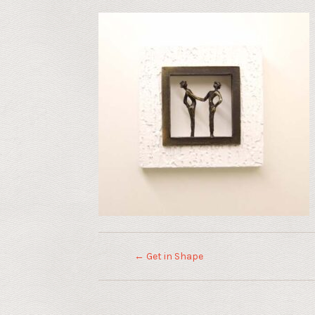
←
Get in Shape