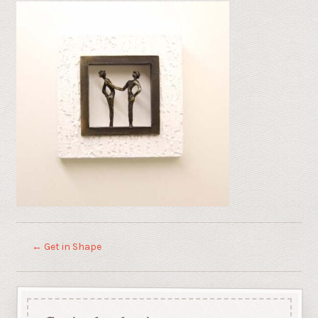
←
Get in Shape