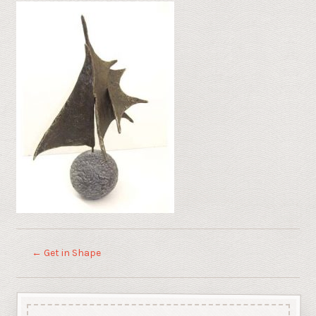
←
Get in Shape