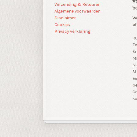
v
Verzending & Retouren
b
Algemene voorwaarden
Disclaimer
Wa
Cookies
of
Privacy verklaring
Ru
Ze
Sn
Ma
Ni
S
Ee
be
Ca
ka