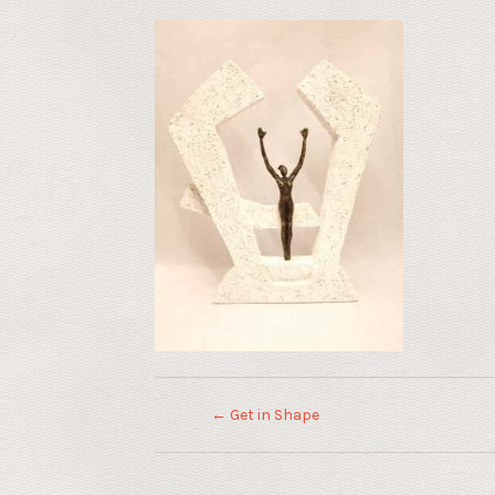
←
Get in Shape