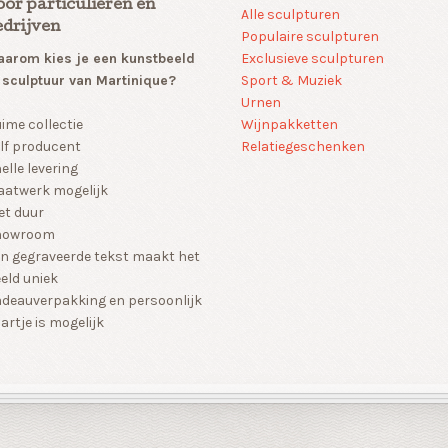
oor particulieren en
Alle sculpturen
edrijven
Populaire sculpturen
arom kies je een kunstbeeld
Exclusieve sculpturen
 sculptuur van Martinique?
Sport & Muziek
Urnen
Wijnpakketten
ime collectie
Relatiegeschenken
lf producent
elle levering
atwerk mogelijk
et duur
howroom
n gegraveerde tekst maakt het
eld uniek
deauverpakking en persoonlijk
artje is mogelijk