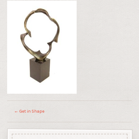
←
Get in Shape