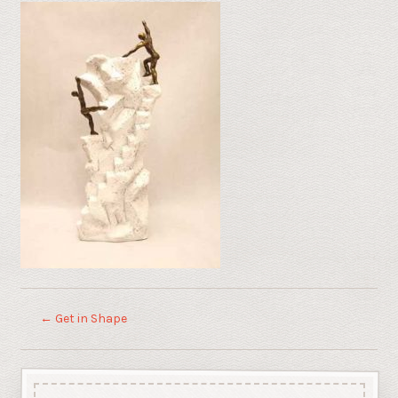
←
Get in Shape