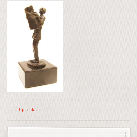
←
Up to date