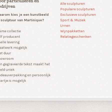
oor particulieren en
Alle sculpturen
edrijven
Populaire sculpturen
arom kies je een kunstbeeld
Exclusieve sculpturen
 sculptuur van Martinique?
Sport & Muziek
Urnen
Wijnpakketten
ime collectie
Relatiegeschenken
lf producent
elle levering
atwerk mogelijk
et duur
howroom
n gegraveerde tekst maakt het
eld uniek
deauverpakking en persoonlijk
artje is mogelijk