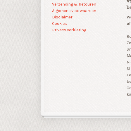
v
Verzending & Retouren
b
Algemene voorwaarden
Disclaimer
Wa
Cookies
of
Privacy verklaring
Ru
Ze
Sn
Ma
Ni
S
Ee
be
Ca
ka