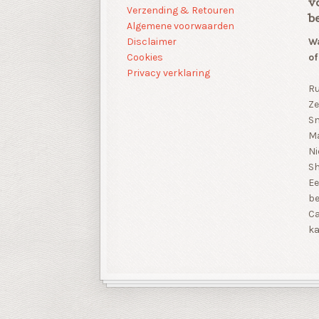
v
Verzending & Retouren
b
Algemene voorwaarden
Disclaimer
Wa
Cookies
of
Privacy verklaring
Ru
Ze
Sn
Ma
Ni
S
Ee
be
Ca
ka