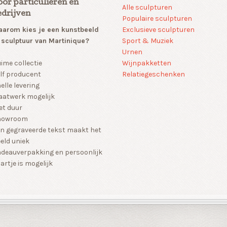
oor particulieren en
Alle sculpturen
edrijven
Populaire sculpturen
arom kies je een kunstbeeld
Exclusieve sculpturen
 sculptuur van Martinique?
Sport & Muziek
Urnen
Wijnpakketten
ime collectie
Relatiegeschenken
lf producent
elle levering
atwerk mogelijk
et duur
howroom
n gegraveerde tekst maakt het
eld uniek
deauverpakking en persoonlijk
artje is mogelijk