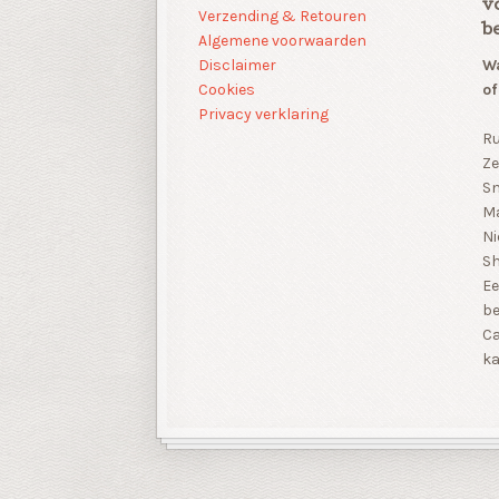
v
Verzending & Retouren
b
Algemene voorwaarden
Disclaimer
Wa
Cookies
of
Privacy verklaring
Ru
Ze
Sn
Ma
Ni
S
Ee
be
Ca
ka