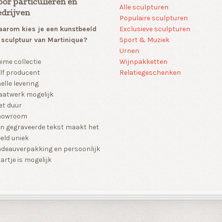
oor particulieren en
Alle sculpturen
edrijven
Populaire sculpturen
arom kies je een kunstbeeld
Exclusieve sculpturen
 sculptuur van Martinique?
Sport & Muziek
Urnen
Wijnpakketten
ime collectie
Relatiegeschenken
lf producent
elle levering
atwerk mogelijk
et duur
howroom
n gegraveerde tekst maakt het
eld uniek
deauverpakking en persoonlijk
artje is mogelijk