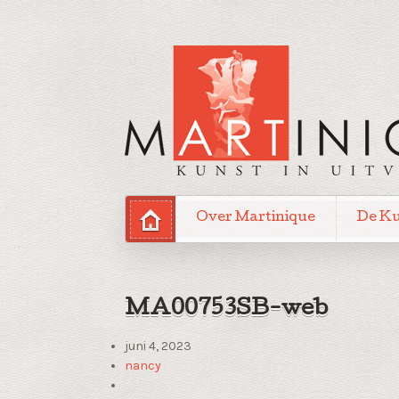
Over Martinique
De K
MA00753SB-web
juni 4, 2023
nancy