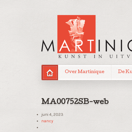
Over Martinique
De K
MA00752SB-web
juni 4, 2023
nancy