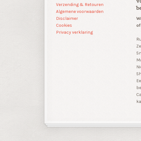
v
Verzending & Retouren
b
Algemene voorwaarden
Disclaimer
Wa
Cookies
of
Privacy verklaring
Ru
Ze
Sn
Ma
Ni
S
Ee
be
Ca
ka