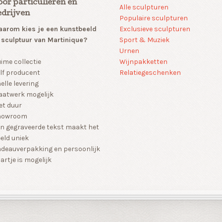
oor particulieren en
Alle sculpturen
edrijven
Populaire sculpturen
arom kies je een kunstbeeld
Exclusieve sculpturen
 sculptuur van Martinique?
Sport & Muziek
Urnen
Wijnpakketten
ime collectie
Relatiegeschenken
lf producent
elle levering
atwerk mogelijk
et duur
howroom
n gegraveerde tekst maakt het
eld uniek
deauverpakking en persoonlijk
artje is mogelijk