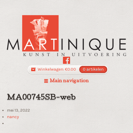
Winkelwagen:
€
0.00
0 artikelen
Main navigation
MA00745SB-web
mei 13, 2022
nancy