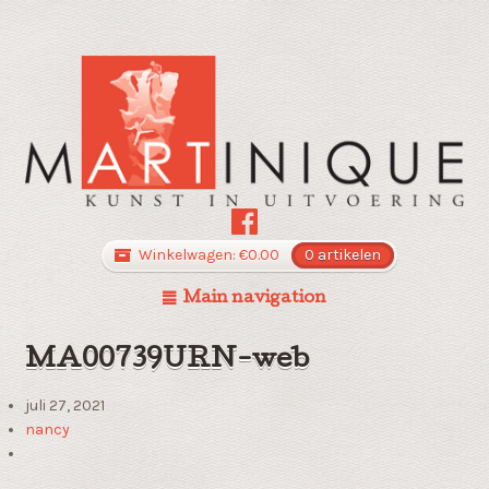
Winkelwagen:
€
0.00
0 artikelen
Main navigation
MA00739URN-web
juli 27, 2021
nancy