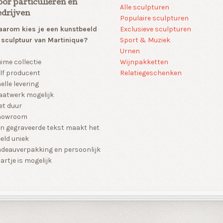
oor particulieren en
Alle sculpturen
edrijven
Populaire sculpturen
arom kies je een kunstbeeld
Exclusieve sculpturen
 sculptuur van Martinique?
Sport & Muziek
Urnen
Wijnpakketten
ime collectie
Relatiegeschenken
lf producent
elle levering
atwerk mogelijk
et duur
howroom
n gegraveerde tekst maakt het
eld uniek
deauverpakking en persoonlijk
artje is mogelijk