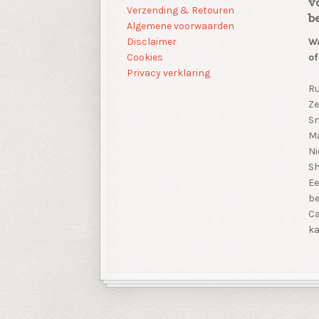
v
Verzending & Retouren
b
Algemene voorwaarden
Disclaimer
Wa
Cookies
of
Privacy verklaring
Ru
Ze
Sn
Ma
Ni
S
Ee
be
Ca
ka