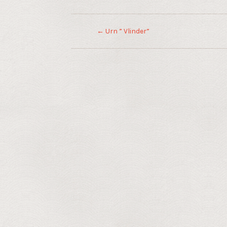
←
Urn ” Vlinder”