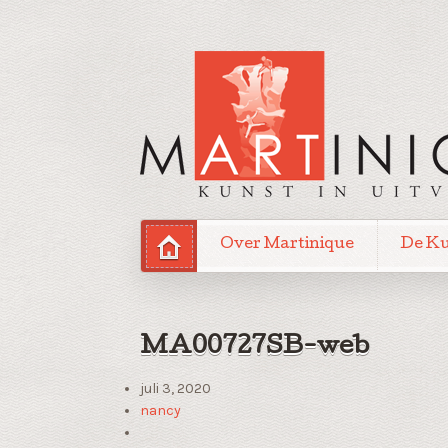
Over Martinique
De K
MA00727SB-web
juli 3, 2020
nancy