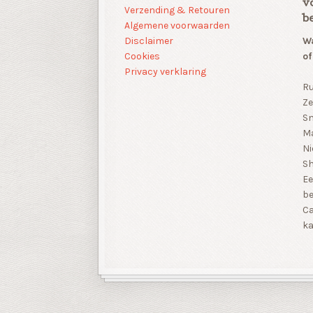
v
Verzending & Retouren
b
Algemene voorwaarden
Disclaimer
Wa
Cookies
of
Privacy verklaring
Ru
Ze
Sn
Ma
Ni
S
Ee
be
Ca
ka