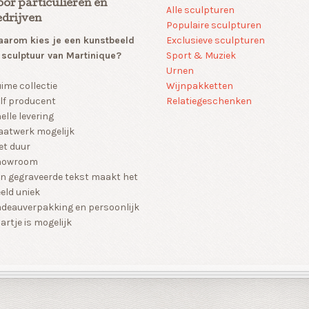
oor particulieren en
Alle sculpturen
edrijven
Populaire sculpturen
arom kies je een kunstbeeld
Exclusieve sculpturen
 sculptuur van Martinique?
Sport & Muziek
Urnen
Wijnpakketten
ime collectie
Relatiegeschenken
lf producent
elle levering
atwerk mogelijk
et duur
howroom
n gegraveerde tekst maakt het
eld uniek
deauverpakking en persoonlijk
artje is mogelijk