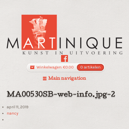
Winkelwagen:
€
0.00
0 artikelen
Main navigation
MA00530SB-web-info.jpg-2
april 11, 2019
nancy