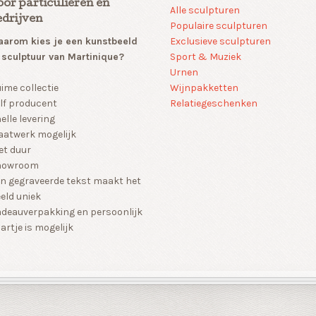
oor particulieren en
Alle sculpturen
edrijven
Populaire sculpturen
arom kies je een kunstbeeld
Exclusieve sculpturen
 sculptuur van Martinique?
Sport & Muziek
Urnen
Wijnpakketten
ime collectie
Relatiegeschenken
lf producent
elle levering
atwerk mogelijk
et duur
howroom
n gegraveerde tekst maakt het
eld uniek
deauverpakking en persoonlijk
artje is mogelijk