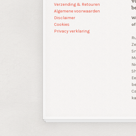
v
Verzending & Retouren
b
Algemene voorwaarden
Disclaimer
Wa
Cookies
of
Privacy verklaring
Ru
Ze
Sn
Ma
Ni
S
Ee
be
Ca
ka