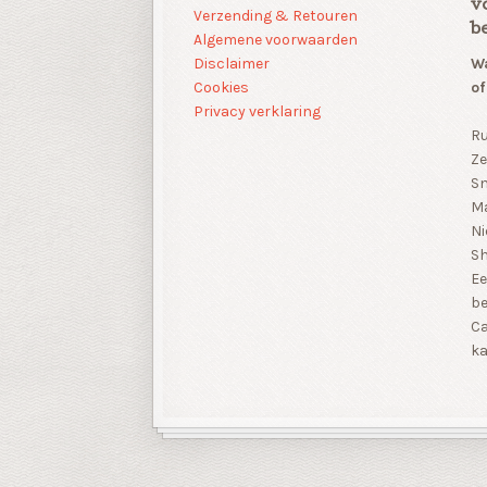
v
Verzending & Retouren
b
Algemene voorwaarden
Disclaimer
Wa
Cookies
of
Privacy verklaring
Ru
Ze
Sn
Ma
Ni
S
Ee
be
Ca
ka