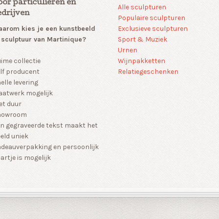
oor particulieren en
Alle sculpturen
edrijven
Populaire sculpturen
arom kies je een kunstbeeld
Exclusieve sculpturen
 sculptuur van Martinique?
Sport & Muziek
Urnen
Wijnpakketten
ime collectie
Relatiegeschenken
lf producent
elle levering
atwerk mogelijk
et duur
howroom
n gegraveerde tekst maakt het
eld uniek
deauverpakking en persoonlijk
artje is mogelijk