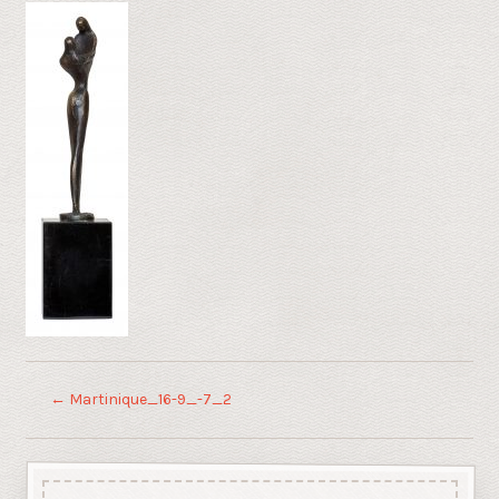
←
Martinique_16-9_-7_2