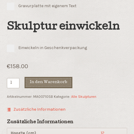
Gravurplatte mit eigenem Text
Skulptur einwickeln
Einwickeln in Geschenkverpackung
€
158.00
Karnaval
In den Warenkorb
Prinsen
Hut
Artikelnummer:
MA00710SB
Kategorie:
Alle Skulpturen
Menge
Zusätzliche Informationen
Zusätzliche Informationen
Hoogte (cm)
12