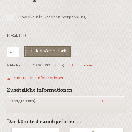
Einwickeln in Geschenkverpackung
€
84.00
Erfolgreich
In den Warenkorb
Menge
Artikelnummer:
MA00626SB
Kategorie:
Alle Skulpturen
Zusätzliche Informationen
Zusätzliche Informationen
Hoogte (cm)
19
Das könnte dir auch gefallen …