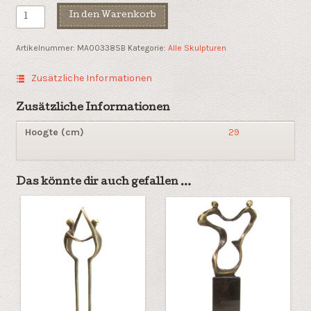
Die
In den Warenkorb
Fusion
Menge
Artikelnummer:
MA00338SB
Kategorie:
Alle Skulpturen
Zusätzliche Informationen
Zusätzliche Informationen
Hoogte (cm)
29
Das könnte dir auch gefallen …