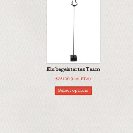
Ein begeistertes Team
€
251.00
(incl. BTW)
Select options