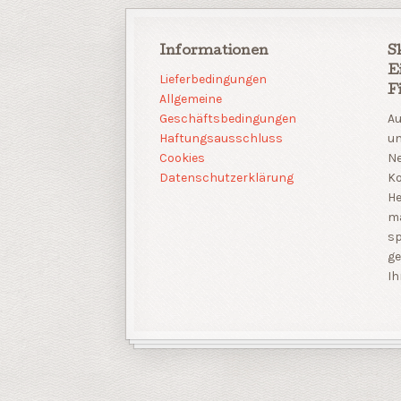
Informationen
S
E
Lieferbedingungen
F
Allgemeine
Geschäftsbedingungen
Au
Haftungsausschluss
un
Cookies
Ne
Datenschutzerklärung
Ko
He
m
sp
ge
Ih